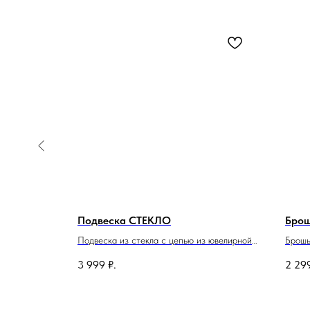
Подвеска СТЕКЛО
Бро
ей стали с
Подвеска из стекла с цепью из ювелирной
Брошь
 запас на
нержавеющей стали. Размер сердца
Разме
3 999
₽.
2 29
3,5х3,5см. Длина цепи 67см + 5см запас
на застежке.