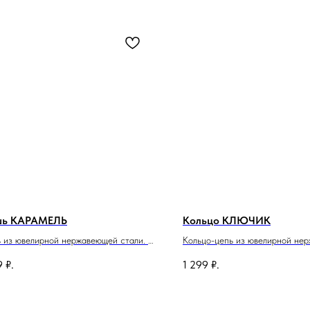
шь КАРАМЕЛЬ
Кольцо КЛЮЧИК
 из ювелирной нержавеющей стали.
Кольцо-цепь из ювелирной не
р изделия 4.5х5см.
стали.
9
₽.
1 299
₽.