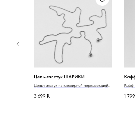
Цепь-галстук ШАРИКИ
Каф
щей стали.
Цепь-галстук из ювелирной нержавеющей
Кафф 
стали.
3 699
₽.
1 799
Длина изделия 127.5см.