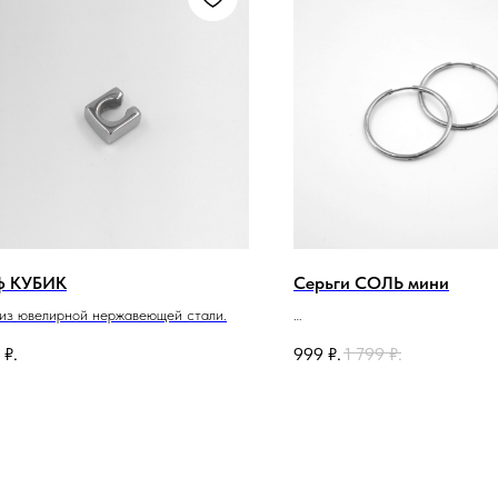
ф КУБИК
Серьги СОЛЬ мини
из ювелирной нержавеющей стали.
Серьги из ювелирной нержаве
₽.
999
₽.
1 799
₽.
Диаметр изделия 3.5см.