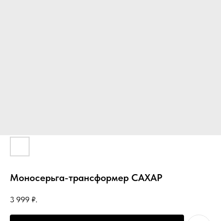
Моносерьга-трансформер САХАР
3 999
₽.