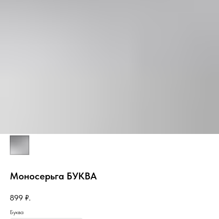
Моносерьга БУКВА
899
₽.
Буква