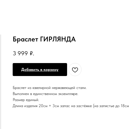
Браслет ГИРЛЯНДА
3 999
₽.
Добавить в корзину
Браслет из ювелирной нержавеющей стали.
Выполнен в единственном экземпляре.
Размер единый.
Длина изделия 20см + 3см запас на застёжке (на запястье до 18см