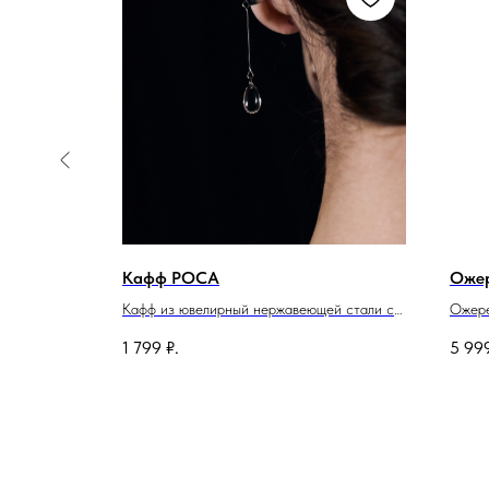
РЖИМОСТЬ
Кафф РОСА
Оже
жавеющей
Кафф из ювелирный нержавеющей стали с
Ожере
подвеской из стекла.
стали
1 799
₽.
5 99
Общая длина изделия 5,5см.
Длина