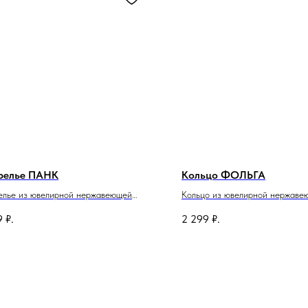
релье ПАНК
Кольцо ФОЛЬГА
лье из ювелирной нержавеющей
Кольцо из ювелирной нержаве
 с пирсингом и фианитами.
регулируемым размером.
9
₽.
2 299
₽.
 изделия 39см.