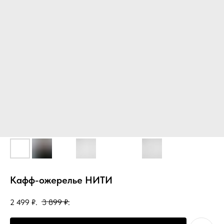
Кафф-ожерелье НИТИ
2 499
₽.
3 899
₽.