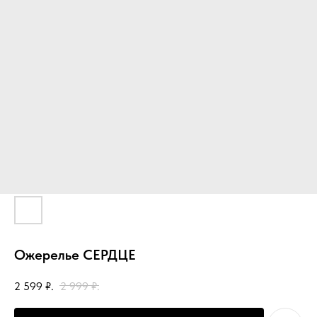
Ожерелье СЕРДЦЕ
2 599
₽.
2 999
₽.