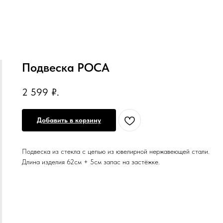
Подвеска РОСА
2 599
₽.
Добавить в корзину
Подвеска из стекла с цепью из ювелирной нержавеющей стали.
Длина изделия 62см + 5см запас на застёжке.