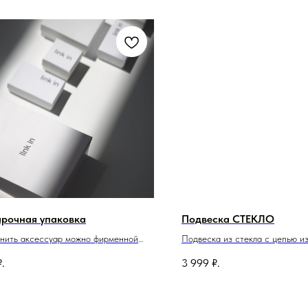
рочная упаковка
Подвеска СТЕКЛО
нить аксессуар можно фирменной
Подвеска из стекла с цепью и
очной упаковкой. При покупке
нержавеющей стали. Размер с
₽.
3 999
₽.
ения стоимостью от 3000 руб.
3,5х3,5см. Длина цепи 67см +
очка выдается бесплатно!**Без учета
на застежке.
ости доставки.**В зависимости от