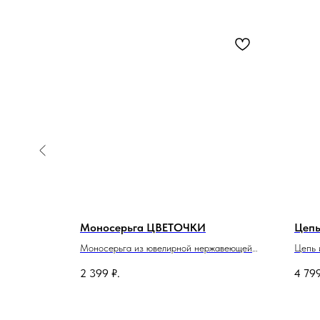
Моносерьга ЦВЕТОЧКИ
Цеп
жавеющей
Моносерьга из ювелирной нержавеющей
Цепь 
стали.
Длина
2 399
₽.
4 79
Длина 10 см.