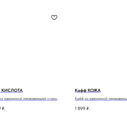
ь КИСЛОТА
Кафф КОЖА
из ювелирной нержавеющей стали.
Кафф из ювелирной нержавеющ
 изделия 77см.
ассортименте вариант на лево
9
₽.
1 899
₽.
правое ухо.