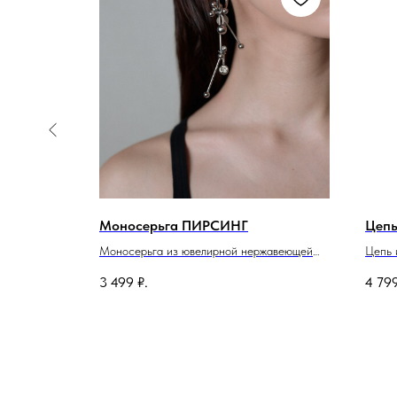
Моносерьга ПИРСИНГ
Цеп
щей стали с
Моносерьга из ювелирной нержавеющей
Цепь 
я (16,5-
стали с пирсингом.
Длина
3 499
₽.
4 79
Длина изделия 9см.