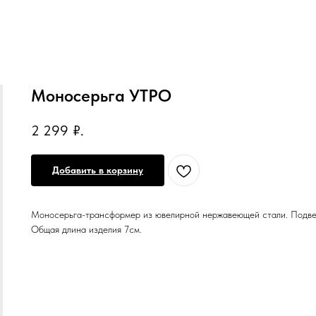
Моносерьга УТРО
2 299
₽.
Добавить в корзину
Моносерьга-трансформер из ювелирной нержавеющей стали. Подве
Общая длина изделия 7см.