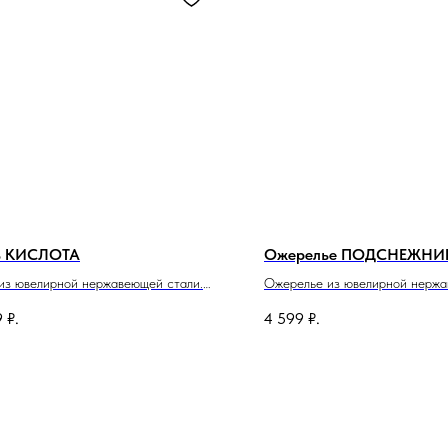
ь КИСЛОТА
Ожерелье ПОДСНЕЖНИ
из ювелирной нержавеющей стали.
Ожерелье из ювелирной нерж
 изделия 77см.
стали и стекла. Длина изделия
9
₽.
4 599
₽.
запас на застёжке.