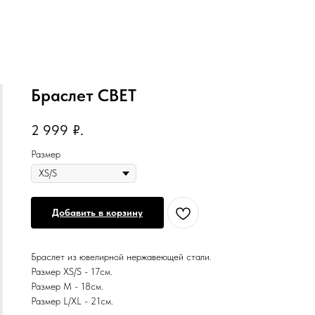
Браслет СВЕТ
2 999
₽.
Размер
Добавить в корзину
Браслет из ювелирной нержавеющей стали.
Размер XS/S - 17см.
Размер M - 18см.
Размер L/XL - 21см.