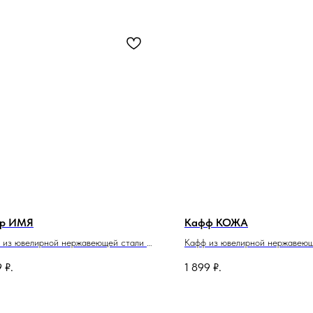
ер ИМЯ
Кафф КОЖА
 из ювелирной нержавеющей стали с
Кафф из ювелирной нержавеющ
том. Модель-конструктор.
ассортименте вариант на лево
9
₽.
1 899
₽.
авливаем только под заказ с любой
правое ухо.
нацией букв или цифр на ваш выбор.