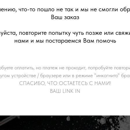
ению, что-то пошло не так и мы не смогли об
Ваш заказ
йста, повторите попытку чуть позже или свяж
нами и мы постараемся Вам помочь
обуете оплатить, но платеж не проходит, попробуйте повтор
угом устройстве / браузере или в режиме "инкогнито" бр
СПАСИБО, ЧТО ОСТАЕТЕСЬ С НАМИ!
ВАШ LINK IN