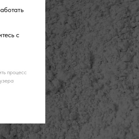
работать
итесь с
ить процесс
аузера