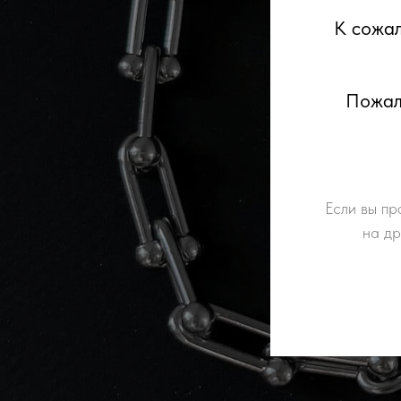
К сожал
Пожалу
Если вы пр
на др